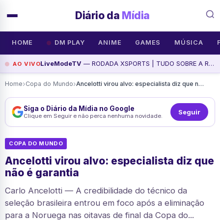
Diário da
Mídia
HOME
DM PLAY
ANIME
GAMES
MÚSICA
LiveModeTV
— RODADA XSPORTS | TUDO SOBRE A RODADA DE DOMINGO DO BRASILEIRÃO, assista agora
AO VIVO
›
›
Home
Copa do Mundo
Ancelotti virou alvo: especialista diz que não é garantia
Siga o Diário da Mídia no Google
Seguir
Clique em Seguir e não perca nenhuma novidade.
COPA DO MUNDO
Ancelotti virou alvo: especialista diz que
não é garantia
Carlo Ancelotti — A credibilidade do técnico da
seleção brasileira entrou em foco após a eliminação
para a Noruega nas oitavas de final da Copa do...