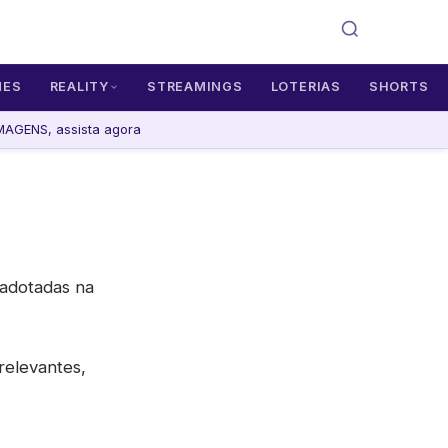
MES
REALITY
STREAMINGS
LOTERIAS
SHORTS
AGENS, assista agora
s adotadas na
relevantes,