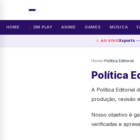
HOME
DM PLAY
ANIME
GAMES
MÚSICA
F
Xsports
— 
AO VIVO
›
Home
Política Editorial
Política E
A Política Editorial 
produção, revisão 
Nosso objetivo é ga
verificadas e apres