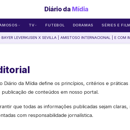
Diário da
Mídia
AMOSOS
TV
FUTEBOL
DORAMAS
SÉRIES E FIL
BAYER LEVERKUSEN X SEVILLA | AMISTOSO INTERNACIONAL | E COM IM
ditorial
do Diário da Mídia define os princípios, critérios e prática
e publicação de conteúdos em nosso portal.
rantir que todas as informações publicadas sejam claras, 
entadas com responsabilidade jornalística.