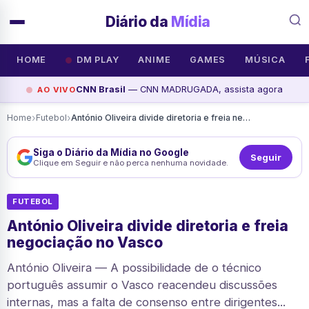
Diário da
Mídia
HOME
DM PLAY
ANIME
GAMES
MÚSICA
CNN Brasil
— CNN MADRUGADA, assista agora
AO VIVO
›
›
Home
Futebol
António Oliveira divide diretoria e freia negociação no Vasco
Siga o Diário da Mídia no Google
Seguir
Clique em Seguir e não perca nenhuma novidade.
FUTEBOL
António Oliveira divide diretoria e freia
negociação no Vasco
António Oliveira — A possibilidade de o técnico
português assumir o Vasco reacendeu discussões
internas, mas a falta de consenso entre dirigentes...