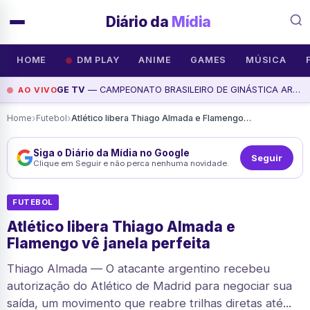
Diário da
Mídia
HOME
DM PLAY
ANIME
GAMES
MÚSICA
GE TV
— CAMPEONATO BRASILEIRO DE GINÁSTICA ARTÍSTICA 2026 | FINAIS DIA 1 | ge tv, assista agora
AO VIVO
›
›
Home
Futebol
Atlético libera Thiago Almada e Flamengo vê janela perfeita
Siga o Diário da Mídia no Google
Seguir
Clique em Seguir e não perca nenhuma novidade.
FUTEBOL
Atlético libera Thiago Almada e
Flamengo vê janela perfeita
Thiago Almada — O atacante argentino recebeu
autorização do Atlético de Madrid para negociar sua
saída, um movimento que reabre trilhas diretas até...