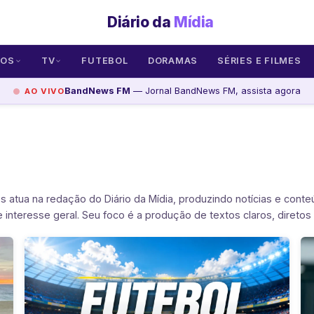
Diário da
Mídia
SOS
TV
FUTEBOL
DORAMAS
SÉRIES E FILMES
BandNews FM
— Jornal BandNews FM, assista agora
AO VIVO
es atua na redação do Diário da Mídia, produzindo notícias e cont
interesse geral. Seu foco é a produção de textos claros, diretos 