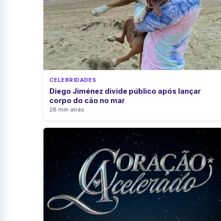
CELEBRIDADES
Diego Jiménez divide público após lançar
corpo do cão no mar
28 min atrás