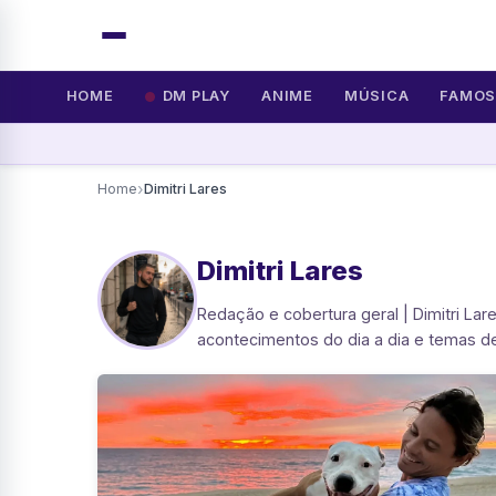
HOME
DM PLAY
ANIME
MÚSICA
FAMO
›
Home
Dimitri Lares
Dimitri Lares
Redação e cobertura geral | Dimitri Lar
acontecimentos do dia a dia e temas de 