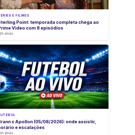
SÉRIES E FILMES
Sterling Point: temporada completa chega ao
Prime Video com 8 episódios
2h atrás
FUTEBOL
Brann x Apollon (05/08/2026): onde assistir,
horário e escalações
5h atrás