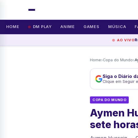
HOME
DM PLAY
ANIME
GAMES
MÚSICA
F
R
AO VIVO
›
›
Home
Copa do Mundo
Siga o Diário 
Clique em Seguir 
COPA DO MUNDO
Aymen Hus
sete hora