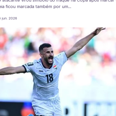
atacante virou símbolo do Iraque na Copa após marcar o
eia ficou marcada também por um...
6 jun. 2026