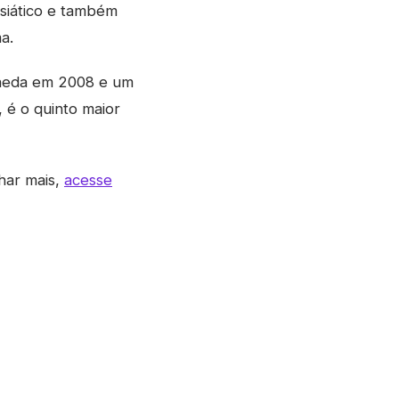
asiático e também
a.
 Qaeda em 2008 e um
 é o quinto maior
har mais,
acesse