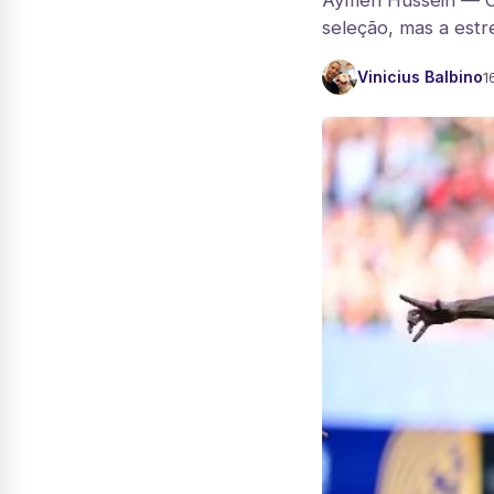
Aymen Hussein — O 
seleção, mas a estr
Vinicius Balbino
1