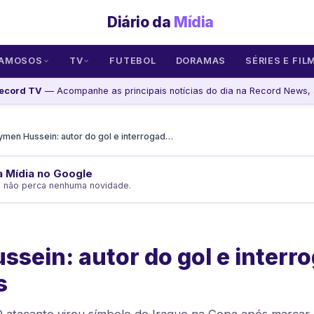
Diário da
Mídia
AMOSOS
TV
FUTEBOL
DORAMAS
SÉRIES E FIL
ecord TV
— Acompanhe as principais notícias do dia na Record News, 
Aymen Hussein: autor do gol e interrogado por sete horas
da Mídia no Google
e não perca nenhuma novidade.
sein: autor do gol e interr
s