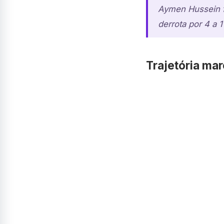
Aymen Hussein f
derrota por 4 a 
Trajetória mar