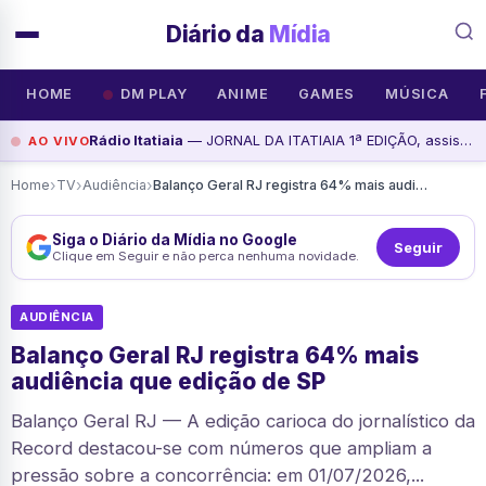
Diário da
Mídia
HOME
DM PLAY
ANIME
GAMES
MÚSICA
Rádio Itatiaia
— JORNAL DA ITATIAIA 1ª EDIÇÃO, assista agora
AO VIVO
›
›
›
Home
TV
Audiência
Balanço Geral RJ registra 64% mais audiência que edição de SP
Siga o Diário da Mídia no Google
Seguir
Clique em Seguir e não perca nenhuma novidade.
AUDIÊNCIA
Balanço Geral RJ registra 64% mais
audiência que edição de SP
Balanço Geral RJ — A edição carioca do jornalístico da
Record destacou-se com números que ampliam a
pressão sobre a concorrência: em 01/07/2026,...