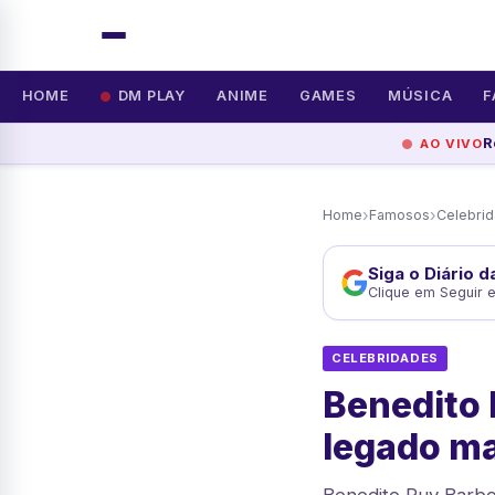
HOME
DM PLAY
ANIME
GAMES
MÚSICA
F
R
AO VIVO
›
›
Home
Famosos
Celebri
Siga o Diário 
Clique em Seguir 
CELEBRIDADES
Benedito 
legado m