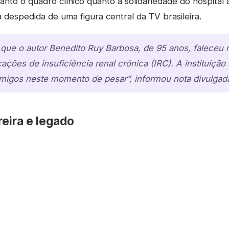
anto o quadro clínico quanto a solidariedade do hospital 
a despedida de uma figura central da TV brasileira.
 que o autor Benedito Ruy Barbosa, de 95 anos, faleceu
ações de insuficiência renal crônica (IRC). A instituição
amigos neste momento de pesar”, informou nota divulgada
reira e legado