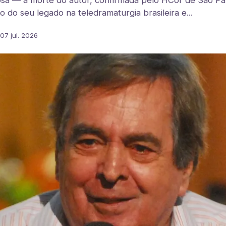
sa — a morte do autor, confirmada pelo HCor de São Pa
 do seu legado na teledramaturgia brasileira e...
07 jul. 2026