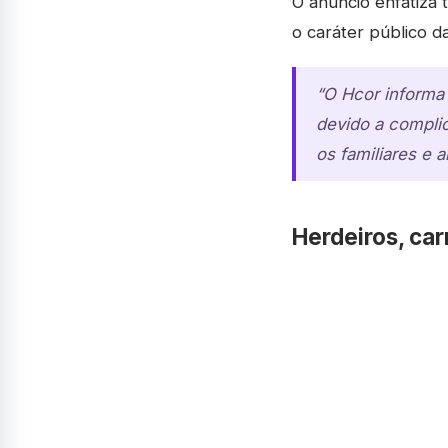
O anúncio enfatiza t
o caráter público d
“O Hcor informa
devido a complic
os familiares e 
Herdeiros, car