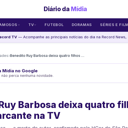
Diário da
Mídia
AMOSOS
TV
FUTEBOL
DORAMAS
SÉRIES E FIL
ecord TV
— Acompanhe as principais notícias do dia na Record News, 
›
dades
Benedito Ruy Barbosa deixa quatro filhos e legado marcante na TV
da Mídia no Google
e não perca nenhuma novidade.
Ruy Barbosa deixa quatro fil
arcante na TV