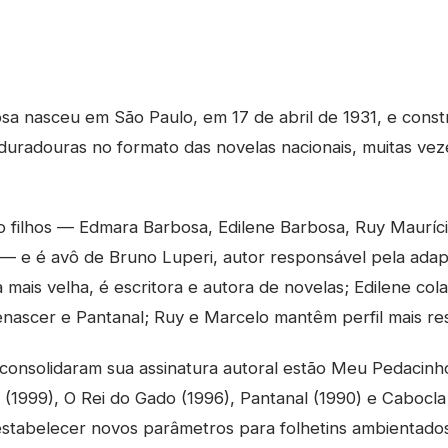
a nasceu em São Paulo, em 17 de abril de 1931, e const
duradouras no formato das novelas nacionais, muitas ve
o filhos — Edmara Barbosa, Edilene Barbosa, Ruy Mauríci
— e é avô de Bruno Luperi, autor responsável pela adap
mais velha, é escritora e autora de novelas; Edilene co
ascer e Pantanal; Ruy e Marcelo mantêm perfil mais re
 consolidaram sua assinatura autoral estão Meu Pedacinh
 (1999), O Rei do Gado (1996), Pantanal (1990) e Cabocla
stabelecer novos parâmetros para folhetins ambientados 