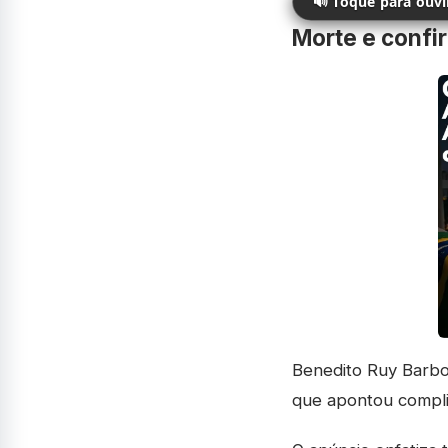
🔊 Toque para ouv
Morte e confi
Benedito Ruy Barbo
que apontou complic