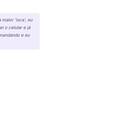
 maior 'isca', eu
i o celular e já
 mandando e eu