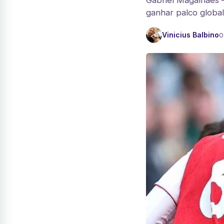
Gabriel Magalhães —
ganhar palco global
Vinicius Balbino
0