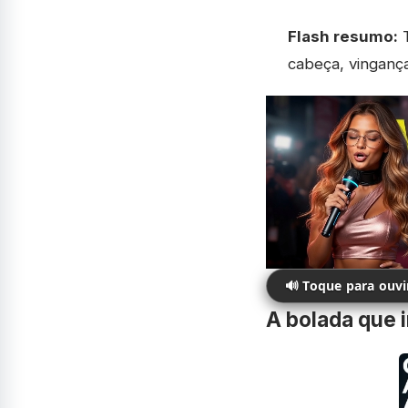
Flash resumo:
T
cabeça, vingança
🔊 Toque para ouv
A bolada que i