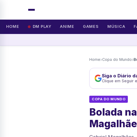
HOME
DM PLAY
ANIME
GAMES
MÚSICA
F
›
›
Home
Copa do Mundo
Siga o Diário 
Clique em Seguir 
COPA DO MUNDO
Bolada na
Magalhãe