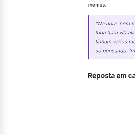
memes.
"Na hora, nem me
toda hora vibrav
tinham vários m
só pensando: 'ma
Reposta em ca