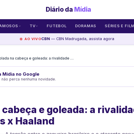
Diário da
Mídia
AMOSOS
TV
FUTEBOL
DORAMAS
SÉRIES E FIL
CBN
— CBN Madrugada, assista agora
AO VIVO
Bolada na cabeça e goleada: a rivalidade Magalhães x Haaland
da Mídia no Google
e não perca nenhuma novidade.
 cabeça e goleada: a rivalid
s x Haaland