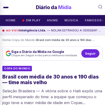
Diário da
Mídia
HOME
DM PLAY
ANIME
MÚSICA
FAMOSOS
Inteligência Ltda.
— NOLAN ESTRAGOU A ODISSEIA? THIAGO BRAGA - Inteligência Ltda. Podcast #1900, assista agora
AO VIVO
›
›
Home
Copa do Mundo
Brasil com média de 30 anos e 190 dias — time mais velho
Siga o Diário da Mídia no Google
Seguir
Clique em Seguir e não perca nenhuma novidade.
COPA DO MUNDO
Brasil com média de 30 anos e 190 dias
— time mais velho
Seleção Brasileira — A vitória sobre o Haiti expôs uma
perfil inesperado do time: a equipe que começou o
jogo teve a maior média de idade em Copas...