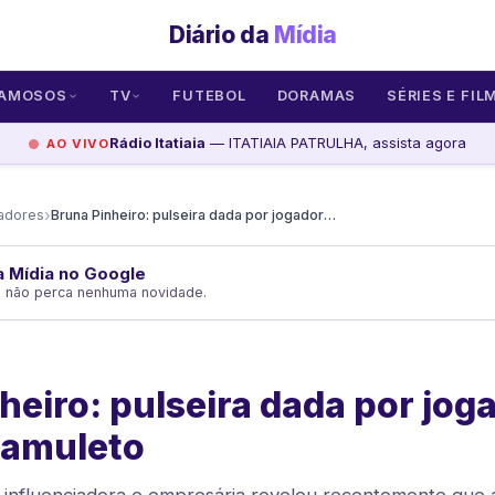
Diário da
Mídia
AMOSOS
TV
FUTEBOL
DORAMAS
SÉRIES E FIL
Rádio Itatiaia
— ITATIAIA PATRULHA, assista agora
AO VIVO
›
iadores
Bruna Pinheiro: pulseira dada por jogador da seleção é amuleto
da Mídia no Google
e não perca nenhuma novidade.
heiro: pulseira dada por jog
 amuleto