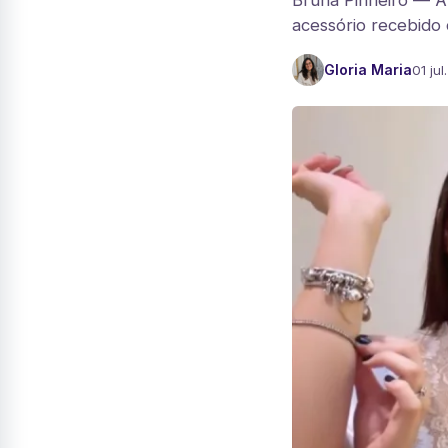
Bruna Pinheiro — A
acessório recebido 
Gloria Maria
01 jul