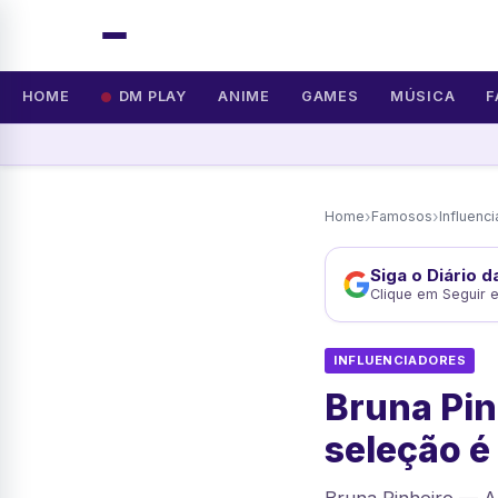
HOME
DM PLAY
ANIME
GAMES
MÚSICA
F
›
›
Home
Famosos
Influenc
Siga o Diário 
Clique em Seguir 
INFLUENCIADORES
Bruna Pin
seleção é