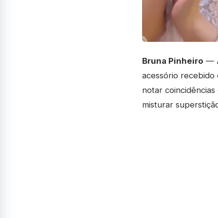
Bruna Pinheiro
— A
acessório recebido 
notar coincidências
misturar superstiçã