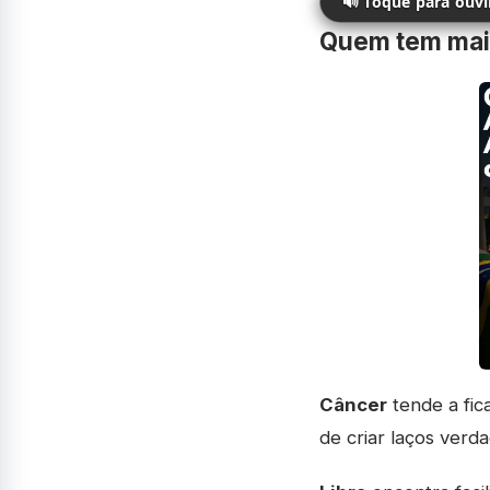
🔊 Toque para ouv
Quem tem maio
Câncer
tende a fic
de criar laços verd