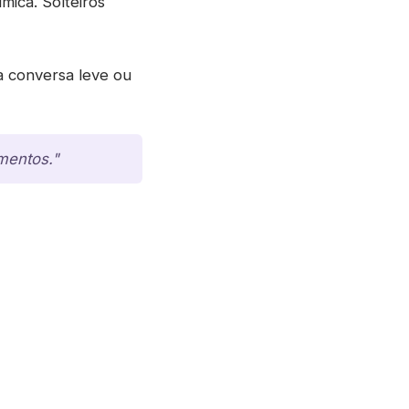
mica. Solteiros
ma conversa leve ou
mentos."