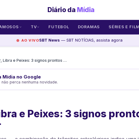
Diário da
Mídia
AMOSOS
TV
FUTEBOL
DORAMAS
SÉRIES E FIL
SBT News
— SBT NOTÍCIAS, assista agora
AO VIVO
Câncer, Libra e Peixes: 3 signos prontos para se apaixonar
da Mídia no Google
e não perca nenhuma novidade.
ibra e Peixes: 3 signos pront
r