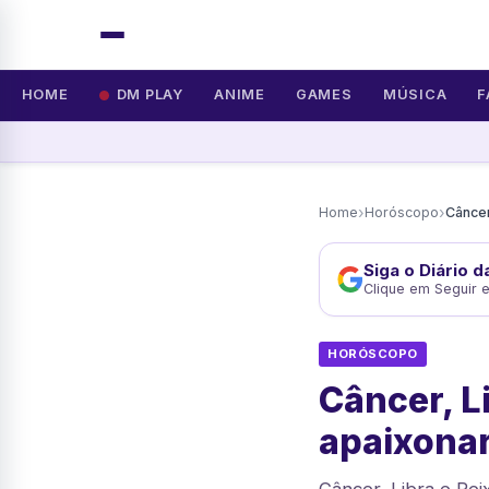
HOME
DM PLAY
ANIME
GAMES
MÚSICA
F
›
›
Home
Horóscopo
Siga o Diário 
Clique em Seguir 
HORÓSCOPO
Câncer, L
apaixona