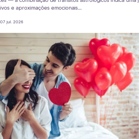
xes — a combinação de trânsitos astrológicos indica uma j
ivos e aproximações emocionais...
07 jul. 2026