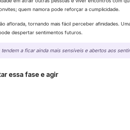
idade em atrair outras pessoas e viver encontros com quí
onvites; quem namora pode reforçar a cumplicidade.
ção aflorada, tornando mais fácil perceber afinidades. U
ode despertar sentimentos futuros.
tendem a ficar ainda mais sensíveis e abertos aos senti
ar essa fase e agir