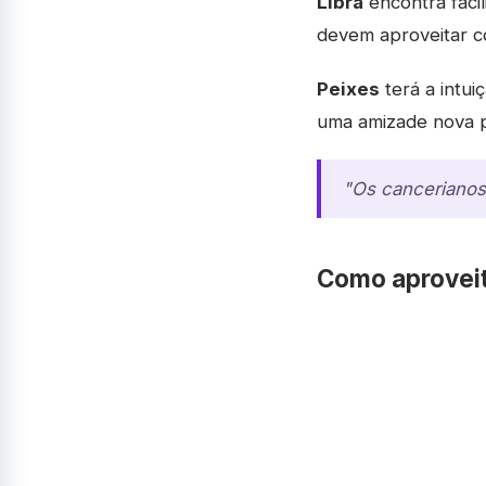
Libra
encontra facil
devem aproveitar c
Peixes
terá a intui
uma amizade nova p
"Os cancerianos 
Como aproveit