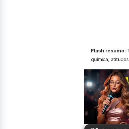
Flash resumo:
T
química; atitude