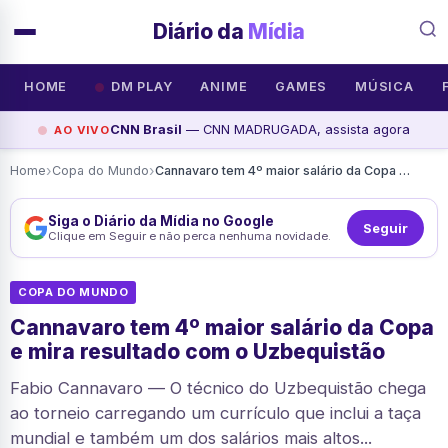
Diário da
Mídia
HOME
DM PLAY
ANIME
GAMES
MÚSICA
CNN Brasil
— CNN MADRUGADA, assista agora
AO VIVO
›
›
Home
Copa do Mundo
Cannavaro tem 4º maior salário da Copa e mira resultado com o Uzbequistão
Siga o Diário da Mídia no Google
Seguir
Clique em Seguir e não perca nenhuma novidade.
COPA DO MUNDO
Cannavaro tem 4º maior salário da Copa
e mira resultado com o Uzbequistão
Fabio Cannavaro — O técnico do Uzbequistão chega
ao torneio carregando um currículo que inclui a taça
mundial e também um dos salários mais altos...