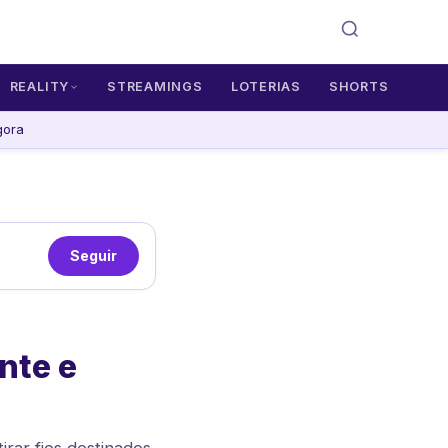
REALITY
STREAMINGS
LOTERIAS
SHORTS
gora
Seguir
nte e