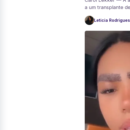
Carol Lekker — A ap
a um transplante de
Leticia Rodrigues