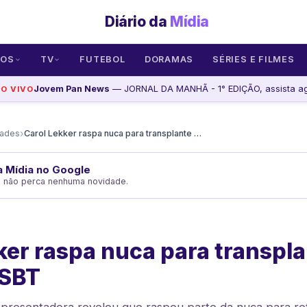
Diário da
Mídia
SOS
TV
FUTEBOL
DORAMAS
SÉRIES E FILMES
Jovem Pan News
— JORNAL DA MANHÃ - 1° EDIÇÃO, assista a
AO VIVO
›
dades
Carol Lekker raspa nuca para transplante e segue no SBT
da Mídia no Google
e não perca nenhuma novidade.
ker raspa nuca para transpla
 SBT