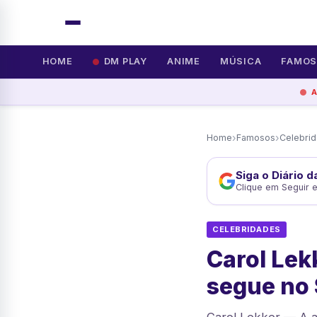
HOME
DM PLAY
ANIME
MÚSICA
FAMO
›
›
Home
Famosos
Celebri
Siga o Diário 
Clique em Seguir 
CELEBRIDADES
Carol Lek
segue no