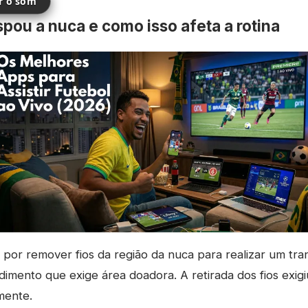
ir o som
spou a nuca e como isso afeta a rotina
por remover fios da região da nuca para realizar um tra
imento que exige área doadora. A retirada dos fios exig
mente.