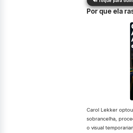
🔊 Toque para ouv
Por que ela ra
Carol Lekker optou 
sobrancelha, proced
o visual temporaria