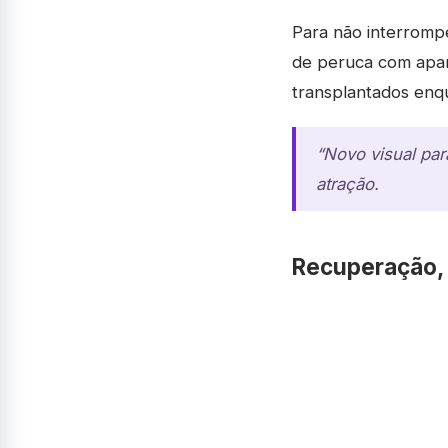
Para não interromp
de peruca com aparê
transplantados enqu
“Novo visual par
atração.
Recuperação, e