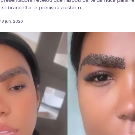
resentadora revelou que raspou parte da nuca para reti
 sobrancelha, e precisou ajustar o...
18 jun. 2026