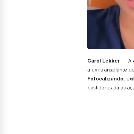
Carol Lekker
— A a
a um transplante de
Fofocalizando
, ex
bastidores da atraç