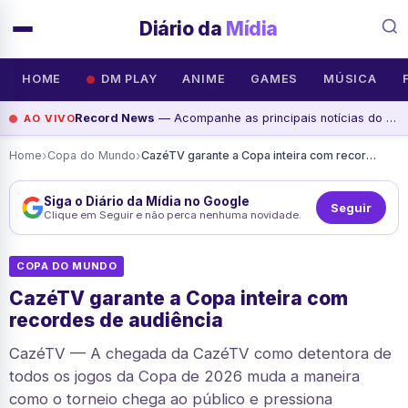
Diário da
Mídia
HOME
DM PLAY
ANIME
GAMES
MÚSICA
Record News
— Acompanhe as principais notícias do dia na Record News, assista agora
AO VIVO
›
›
Home
Copa do Mundo
CazéTV garante a Copa inteira com recordes de audiência
Siga o Diário da Mídia no Google
Seguir
Clique em Seguir e não perca nenhuma novidade.
COPA DO MUNDO
CazéTV garante a Copa inteira com
recordes de audiência
CazéTV — A chegada da CazéTV como detentora de
todos os jogos da Copa de 2026 muda a maneira
como o torneio chega ao público e pressiona