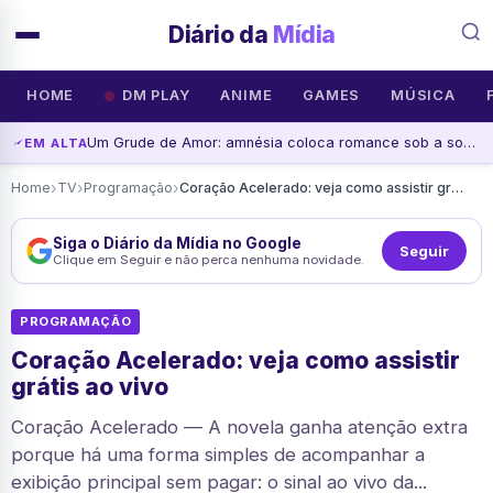
Diário da
Mídia
HOME
DM PLAY
ANIME
GAMES
MÚSICA
Um Grude de Amor: amnésia coloca romance sob a sombra de um chefe criminoso
EM ALTA
›
›
›
Home
TV
Programação
Coração Acelerado: veja como assistir grátis ao vivo
Siga o Diário da Mídia no Google
Seguir
Clique em Seguir e não perca nenhuma novidade.
PROGRAMAÇÃO
Coração Acelerado: veja como assistir
grátis ao vivo
Coração Acelerado — A novela ganha atenção extra
porque há uma forma simples de acompanhar a
exibição principal sem pagar: o sinal ao vivo da...