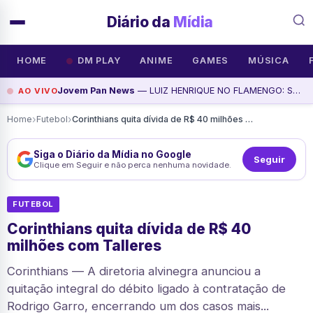
Diário da
Mídia
HOME
DM PLAY
ANIME
GAMES
MÚSICA
Jovem Pan News
— LUIZ HENRIQUE NO FLAMENGO: SAIBA TUDO; PALMEIRAS PERDE, MAS AVANÇA; VINI VAI RENOVAR? | BATE-PRONTO, assista agora
AO VIVO
›
›
Home
Futebol
Corinthians quita dívida de R$ 40 milhões com Talleres
Siga o Diário da Mídia no Google
Seguir
Clique em Seguir e não perca nenhuma novidade.
FUTEBOL
Corinthians quita dívida de R$ 40
milhões com Talleres
Corinthians — A diretoria alvinegra anunciou a
quitação integral do débito ligado à contratação de
Rodrigo Garro, encerrando um dos casos mais...