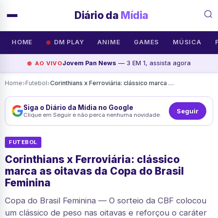
Diário da
Mídia
HOME
DM PLAY
ANIME
GAMES
MÚSICA
Jovem Pan News
— 3 EM 1, assista agora
AO VIVO
›
›
Home
Futebol
Corinthians x Ferroviária: clássico marca as oitavas da Copa do Brasil Feminina
Siga o Diário da Mídia no Google
Seguir
Clique em Seguir e não perca nenhuma novidade.
FUTEBOL
Corinthians x Ferroviária: clássico
marca as oitavas da Copa do Brasil
Feminina
Copa do Brasil Feminina — O sorteio da CBF colocou
um clássico de peso nas oitavas e reforçou o caráter