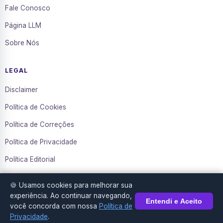
Fale Conosco
Página LLM
Sobre Nós
LEGAL
Disclaimer
Política de Cookies
Política de Correções
Política de Privacidade
Política Editorial
Termos de Uso
🍪 Usamos cookies para melhorar sua
Transparência
experiência. Ao continuar navegando,
Entendi e Aceito
você concorda com nossa
Política de
Privacidade
.
© 2016–2026 Diário da Mídia. Todos os direitos reservados.