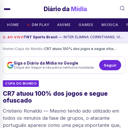
Diário da
Mídia
HOME
DM PLAY
ANIME
GAMES
MÚSICA
TNT Sports Brasil
— INTER ELIMINA CORINTHIANS; VINI RENOVA COM O REAL; VITÓRIA ATROPELA O ATHLETICO | De Placa, assista agora
AO VIVO
›
›
Home
Copa do Mundo
CR7 atuou 100% dos jogos e segue ofuscado
Siga o Diário da Mídia no Google
Seguir
Clique em Seguir e não perca nenhuma novidade.
COPA DO MUNDO
CR7 atuou 100% dos jogos e segue
ofuscado
Cristiano Ronaldo — Mesmo tendo sido utilizado em
todos os minutos da fase de grupos, o atacante
português aparece como uma peça importante que,