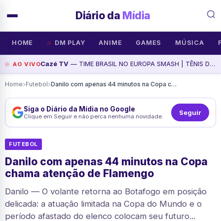
Diário da
Mídia
HOME
DM PLAY
ANIME
GAMES
MÚSICA
Cazé TV
— TIME BRASIL NO EUROPA SMASH | TÊNIS DE MESA, assista agora
AO VIVO
›
›
Home
Futebol
Danilo com apenas 44 minutos na Copa chama atenção de Flamengo
Siga o Diário da Mídia no Google
Seguir
Clique em Seguir e não perca nenhuma novidade.
FUTEBOL
Danilo com apenas 44 minutos na Copa
chama atenção de Flamengo
Danilo — O volante retorna ao Botafogo em posição
delicada: a atuação limitada na Copa do Mundo e o
período afastado do elenco colocam seu futuro...