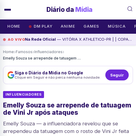
Diário da
Mídia
HOME
DM PLAY
ANIME
GAMES
MÚSICA
Na Rede Oficial
— VITÓRIA X ATHLETICO-PR | | COPA DO BRASIL 2026 | JOGO COM IMAGENS DO BARRADÃO, assista agora
AO VIVO
›
›
›
Home
Famosos
Influenciadores
Emelly Souza se arrepende de tatuagem de Vini Jr após ataques
Siga o Diário da Mídia no Google
Seguir
Clique em Seguir e não perca nenhuma novidade.
INFLUENCIADORES
Emelly Souza se arrepende de tatuagem
de Vini Jr após ataques
Emelly Souza — a influenciadora revelou que se
arrependeu da tatuagem com o rosto de Vini Jr feita