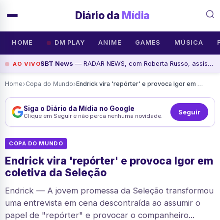
Diário da
Mídia
HOME
DM PLAY
ANIME
GAMES
MÚSICA
SBT News
— RADAR NEWS, com Roberta Russo, assista agora
AO VIVO
›
›
Home
Copa do Mundo
Endrick vira 'repórter' e provoca Igor em coletiva da Seleção
Siga o Diário da Mídia no Google
Seguir
Clique em Seguir e não perca nenhuma novidade.
COPA DO MUNDO
Endrick vira 'repórter' e provoca Igor em
coletiva da Seleção
Endrick — A jovem promessa da Seleção transformou
uma entrevista em cena descontraída ao assumir o
papel de "repórter" e provocar o companheiro...