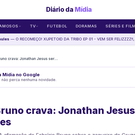
Diário da
Mídia
AMOSOS
TV
FUTEBOL
DORAMAS
SÉRIES E FIL
aules
— O RECOMEÇO! XUPETOID DA TRIBO EP 01 - VEM SER FELIZZZZ!!, 
Fabrício Bruno crava: Jonathan Jesus será um dos maiores
da Mídia no Google
e não perca nenhuma novidade.
Bruno crava: Jonathan Jesus
res