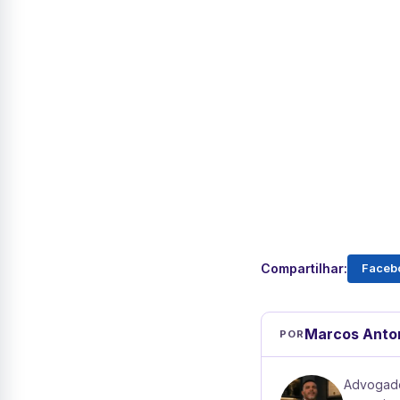
Compartilhar:
Faceb
Marcos Anto
POR
Advogado 