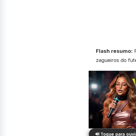
Flash resumo:
F
zagueiros do fut
🔊 Toque para ouv