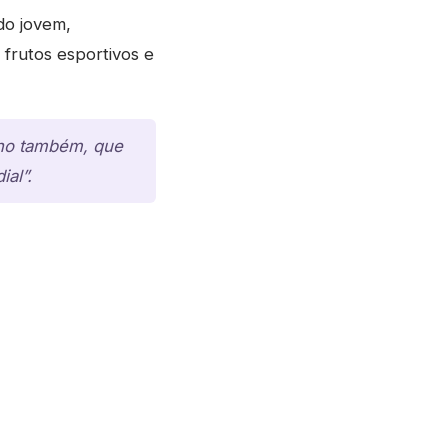
do jovem,
frutos esportivos e
anho também, que
al”.