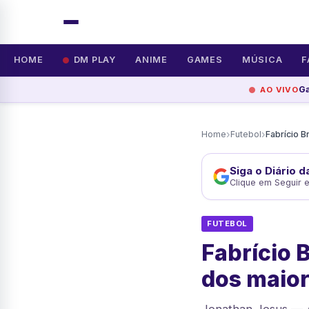
HOME
DM PLAY
ANIME
GAMES
MÚSICA
F
G
AO VIVO
›
›
Home
Futebol
Siga o Diário 
Clique em Seguir 
FUTEBOL
Fabrício 
dos maio