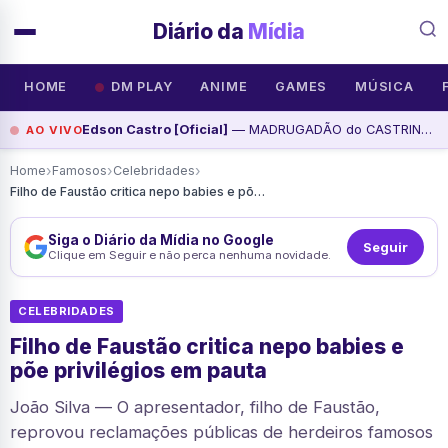
Diário da
Mídia
HOME
DM PLAY
ANIME
GAMES
MÚSICA
Edson Castro [Oficial]
— MADRUGADÃO do CASTRINHO 08.08.2026, assista agora
AO VIVO
›
›
›
Home
Famosos
Celebridades
Filho de Faustão critica nepo babies e põe privilégios em pauta
Siga o Diário da Mídia no Google
Seguir
Clique em Seguir e não perca nenhuma novidade.
CELEBRIDADES
Filho de Faustão critica nepo babies e
põe privilégios em pauta
João Silva — O apresentador, filho de Faustão,
reprovou reclamações públicas de herdeiros famosos