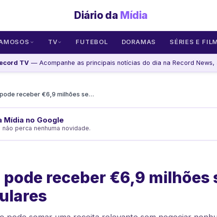
Diário da
Mídia
AMOSOS
TV
FUTEBOL
DORAMAS
SÉRIES E FIL
ecord TV
— Acompanhe as principais notícias do dia na Record News, 
Flamengo pode receber €6,9 milhões sem vender titulares
da Mídia no Google
e não perca nenhuma novidade.
 pode receber €6,9 milhões
tulares