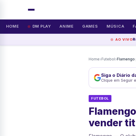
HOME
DM PLAY
ANIME
GAMES
MÚSICA
F
R
AO VIVO
›
›
Home
Futebol
Siga o Diário 
Clique em Seguir 
FUTEBOL
Flamengo
vender ti