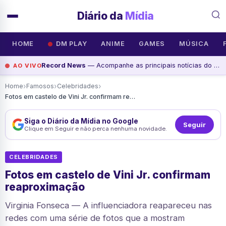
Diário da
Mídia
HOME
DM PLAY
ANIME
GAMES
MÚSICA
Record News
— Acompanhe as principais notícias do dia na Record News, assista agora
AO VIVO
›
›
›
Home
Famosos
Celebridades
Fotos em castelo de Vini Jr. confirmam reaproximação
Siga o Diário da Mídia no Google
Seguir
Clique em Seguir e não perca nenhuma novidade.
CELEBRIDADES
Fotos em castelo de Vini Jr. confirmam
reaproximação
Virginia Fonseca — A influenciadora reapareceu nas
redes com uma série de fotos que a mostram