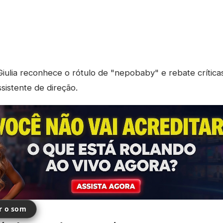
iulia reconhece o rótulo de "nepobaby" e rebate crític
istente de direção.
ir o som