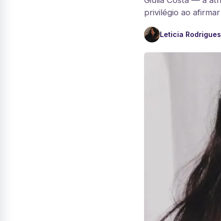
Giulia Costa — a at
privilégio ao afirm
Leticia Rodrigues