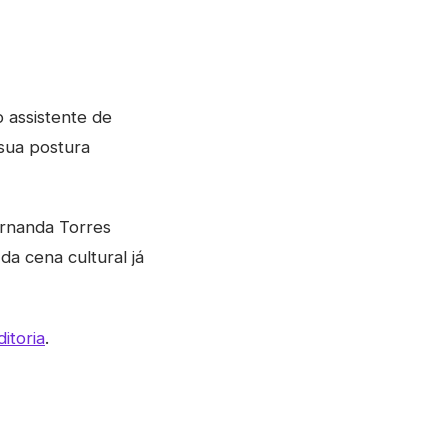
 assistente de
sua postura
ernanda Torres
a cena cultural já
itoria
.