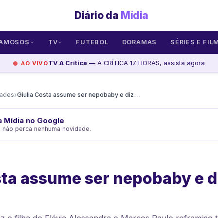
Diário da
Mídia
AMOSOS
TV
FUTEBOL
DORAMAS
SÉRIES E FIL
TV A Crítica
— A CRÍTICA 17 HORAS, assista agora
AO VIVO
›
dades
Giulia Costa assume ser nepobaby e diz não ter vergonha
da Mídia no Google
e não perca nenhuma novidade.
sta assume ser nepobaby e di