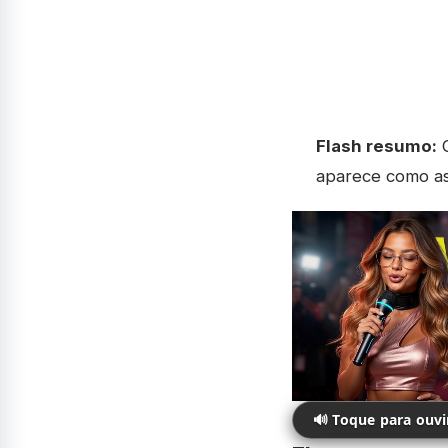
Flash resumo:
G
aparece como ass
🔊 Toque para ouv