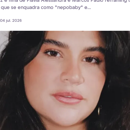
riz e filha de Flávia Alessandra e Marcos Paulo reframing
ar que se enquadra como "nepobaby" e...
04 jul. 2026