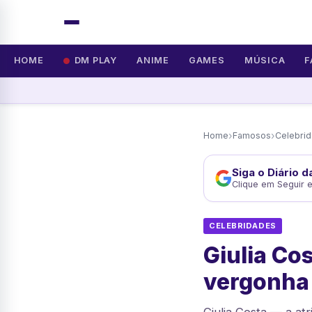
HOME
DM PLAY
ANIME
GAMES
MÚSICA
F
›
›
Home
Famosos
Celebri
Siga o Diário 
Clique em Seguir 
CELEBRIDADES
Giulia Co
vergonha