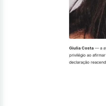
Giulia Costa
— a at
privilégio ao afir
declaração reacende 