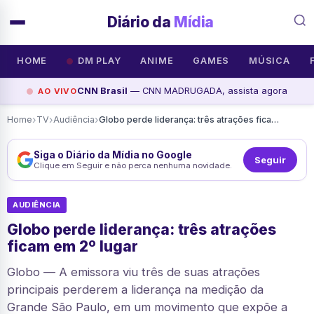
Diário da
Mídia
HOME
DM PLAY
ANIME
GAMES
MÚSICA
CNN Brasil
— CNN MADRUGADA, assista agora
AO VIVO
›
›
›
Home
TV
Audiência
Globo perde liderança: três atrações ficam em 2º lugar
Siga o Diário da Mídia no Google
Seguir
Clique em Seguir e não perca nenhuma novidade.
AUDIÊNCIA
Globo perde liderança: três atrações
ficam em 2º lugar
Globo — A emissora viu três de suas atrações
principais perderem a liderança na medição da
Grande São Paulo, em um movimento que expõe a