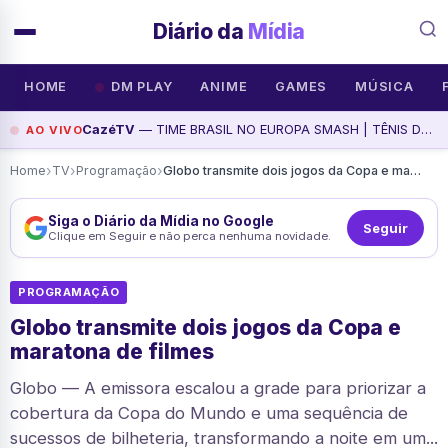
Diário da
Mídia
HOME
DM PLAY
ANIME
GAMES
MÚSICA
CazéTV
— TIME BRASIL NO EUROPA SMASH | TÊNIS DE MESA, assista agora
AO VIVO
›
›
›
Home
TV
Programação
Globo transmite dois jogos da Copa e maratona de filmes
Siga o Diário da Mídia no Google
Seguir
Clique em Seguir e não perca nenhuma novidade.
PROGRAMAÇÃO
Globo transmite dois jogos da Copa e
maratona de filmes
Globo — A emissora escalou a grade para priorizar a
cobertura da Copa do Mundo e uma sequência de
sucessos de bilheteria, transformando a noite em um...