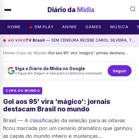
Diário da
Mídia
HOME
DM PLAY
ANIME
GAMES
MÚSICA
TV Brasil
— SEM CENSURA RECEBE CAROL SILVEIRA, THALLES CABRAL E VITÓRIA MACEDO, assista agora
AO VIVO
›
›
Home
Copa do Mundo
Gol aos 95' vira 'mágico': jornais destacam Brasil no mundo
Siga o Diário da Mídia no Google
Seguir
Clique em Seguir e não perca nenhuma novidade.
COPA DO MUNDO
Gol aos 95' vira 'mágico': jornais
destacam Brasil no mundo
Brasil — A classificação da seleção para as oitavas
ficou marcada por um cenário dramático que ganhou
as capas do mundo inteiro e mudanças...