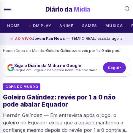
Diário da
Mídia
HOME
DM PLAY
ANIME
GAMES
MÚSICA
Jovem Pan News
— TEMPO REAL, assista agora
AO VIVO
›
›
Home
Copa do Mundo
Goleiro Galíndez: revés por 1 a 0 não pode abalar Equador
Siga o Diário da Mídia no Google
Seguir
Clique em Seguir e não perca nenhuma novidade.
COPA DO MUNDO
Goleiro Galíndez: revés por 1 a 0 não
pode abalar Equador
Hernán Galíndez — Em entrevista após o jogo, o
goleiro do Equador exigiu que a equipe mantenha a
confiança mesmo depois do revés por 1 a 0 contra a...