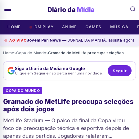
Diário da
Mídia
HOME
DM PLAY
ANIME
GAMES
MÚSICA
Jovem Pan News
— JORNAL DA MANHÃ, assista agora
AO VIVO
›
›
Home
Copa do Mundo
Gramado do MetLife preocupa seleções após dois jogos
Siga o Diário da Mídia no Google
Seguir
Clique em Seguir e não perca nenhuma novidade.
COPA DO MUNDO
Gramado do MetLife preocupa seleções
após dois jogos
MetLife Stadium — O palco da final da Copa virou
foco de preocupação técnica e esportiva depois de
apenas duas partidas. Jogadores relataram...