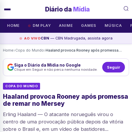
Diário da
Mídia
HOME
DM PLAY
ANIME
GAMES
MÚSICA
CBN
— CBN Madrugada, assista agora
AO VIVO
›
›
Home
Copa do Mundo
Haaland provoca Rooney após promessa de remar no Mersey
Siga o Diário da Mídia no Google
Seguir
Clique em Seguir e não perca nenhuma novidade.
COPA DO MUNDO
Haaland provoca Rooney após promessa
de remar no Mersey
Erling Haaland — O atacante norueguês virou o
centro de uma provocação pública depois da vitória
sobre o Brasil e, em um vídeo de bastidores...