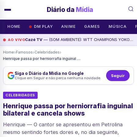
Diário da
Mídia
HOME
DM PLAY
ANIME
GAMES
MÚSICA
Cazé TV
— (SOM AMBIENTE): WTT CHAMPIONS YOKOHAMA | SEMIFINAIS, assista agora
AO VIVO
›
›
›
Home
Famosos
Celebridades
Henrique passa por herniorrafia inguinal bilateral e cancela shows
Siga o Diário da Mídia no Google
Seguir
Clique em Seguir e não perca nenhuma novidade.
CELEBRIDADES
Henrique passa por herniorrafia inguinal
bilateral e cancela shows
Henrique — O cantor se apresentou em Petrolina
mesmo sentindo fortes dores e, no dia seguinte,