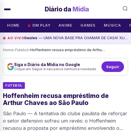
Diário da
Mídia
HOME
DM PLAY
ANIME
GAMES
MÚSICA
Gaules
— UMA NOVA BASE PRA CHAMAR DE CASA! XUPETOID DA TRIBO EP 03 - VEM SER FELIZZZZ!!, assista agora
AO VIVO
›
›
Home
Futebol
Hoffenheim recusa empréstimo de Arthur Chaves ao São Paulo
Siga o Diário da Mídia no Google
Seguir
Clique em Seguir e não perca nenhuma novidade.
FUTEBOL
Hoffenheim recusa empréstimo de
Arthur Chaves ao São Paulo
São Paulo — A tentativa do clube paulista de reforçar
o setor defensivo sofreu um revés: o Hoffenheim
recusou a proposta por empréstimo envolvendo o...