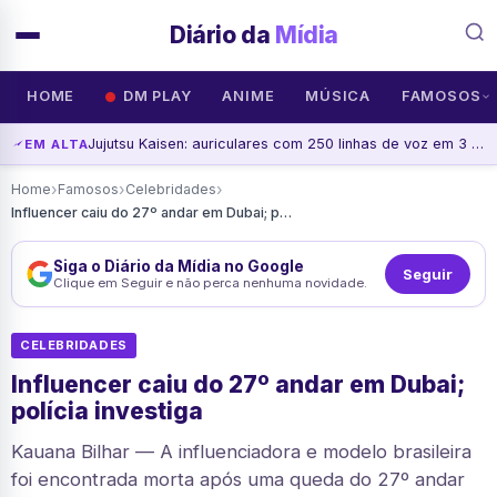
Diário da
Mídia
HOME
DM PLAY
ANIME
MÚSICA
FAMOSOS
Jujutsu Kaisen: auriculares com 250 linhas de voz em 3 modelos
EM ALTA
›
›
›
Home
Famosos
Celebridades
Influencer caiu do 27º andar em Dubai; polícia investiga
Siga o Diário da Mídia no Google
Seguir
Clique em Seguir e não perca nenhuma novidade.
CELEBRIDADES
Influencer caiu do 27º andar em Dubai;
polícia investiga
Kauana Bilhar — A influenciadora e modelo brasileira
foi encontrada morta após uma queda do 27º andar