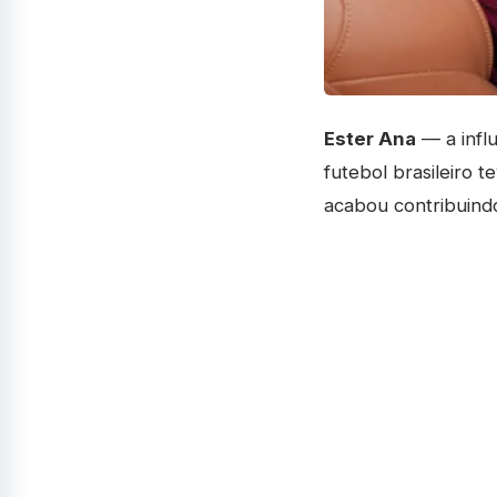
Ester Ana
— a infl
futebol brasileiro t
acabou contribuindo