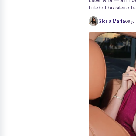
Ester Ana — a infl
futebol brasileiro t
Gloria Maria
09 ju