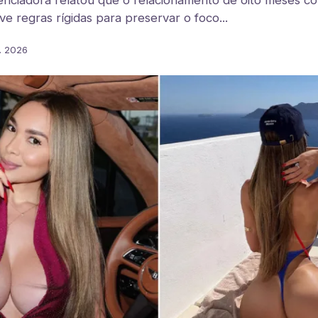
uenciadora relatou que o relacionamento de oito meses c
eve regras rígidas para preservar o foco...
l. 2026