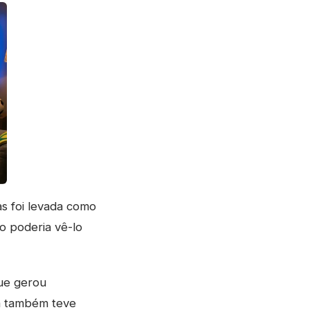
as foi levada como
o poderia vê-lo
que gerou
da também teve