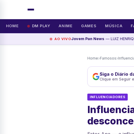
HOME
DM PLAY
ANIME
GAMES
MÚSICA
F
Jovem Pan News
— LUIZ HENRIQ
AO VIVO
›
›
Home
Famosos
Influenc
Siga o Diário 
Clique em Seguir 
INFLUENCIADORES
Influenc
desconce