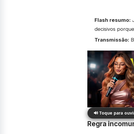
Flash resumo:
J
decisivos porqu
Transmissão:
B
🔊 Toque para ouv
Regra incomum