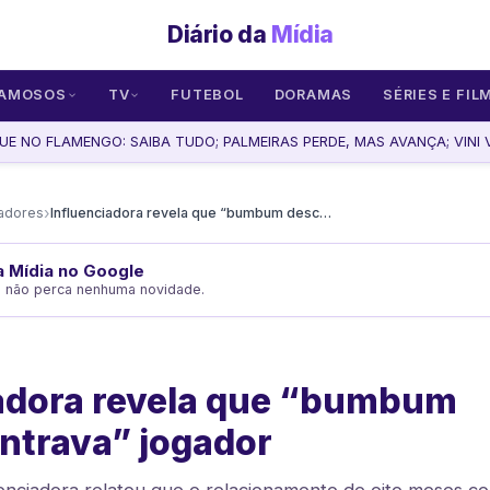
Diário da
Mídia
AMOSOS
TV
FUTEBOL
DORAMAS
SÉRIES E FIL
UE NO FLAMENGO: SAIBA TUDO; PALMEIRAS PERDE, MAS AVANÇA; VINI V
›
iadores
Influenciadora revela que “bumbum desconcentrava” jogador
da Mídia no Google
e não perca nenhuma novidade.
iadora revela que “bumbum
ntrava” jogador