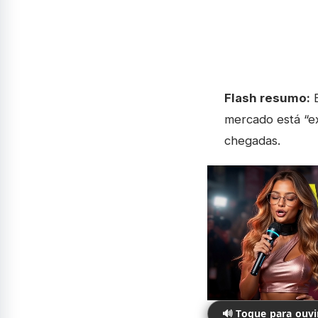
Flash resumo:
B
mercado está “ex
chegadas.
🔊 Toque para ouv