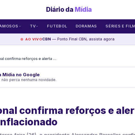
Diário da
Mídia
AMOSOS
TV
FUTEBOL
DORAMAS
SÉRIES E FIL
CBN
— Ponto Final CBN, assista agora
AO VIVO
Internacional confirma reforços e alerta mercado inflacionado
da Mídia no Google
e não perca nenhuma novidade.
onal confirma reforços e aler
inflacionado