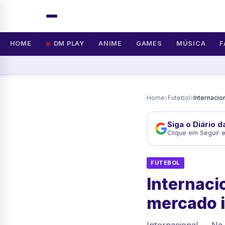
HOME
DM PLAY
ANIME
GAMES
MÚSICA
F
›
›
Home
Futebol
Siga o Diário 
Clique em Seguir 
FUTEBOL
Internaci
mercado 