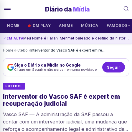
Diário da
Mídia
HOME
DM PLAY
ANIME
MÚSICA
FAMOSOS
Meu Nome é Farah: Mehmet baleado e destino da história em aberto
EM ALTA
›
›
Home
Futebol
Interventor do Vasco SAF é expert em recuperação judicial
Siga o Diário da Mídia no Google
Seguir
Clique em Seguir e não perca nenhuma novidade.
FUTEBOL
Interventor do Vasco SAF é expert em
recuperação judicial
Vasco SAF — A administração da SAF passou a
contar com um interventor judicial, uma mudança que
reforça o acompanhamento legal e administrativo da...