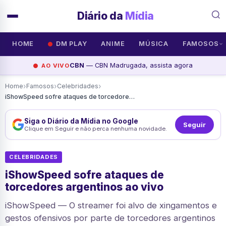
Diário da
Mídia
HOME
DM PLAY
ANIME
MÚSICA
FAMOSOS
CBN
— CBN Madrugada, assista agora
AO VIVO
›
›
›
Home
Famosos
Celebridades
iShowSpeed sofre ataques de torcedores argentinos ao vivo
Siga o Diário da Mídia no Google
Seguir
Clique em Seguir e não perca nenhuma novidade.
CELEBRIDADES
iShowSpeed sofre ataques de
torcedores argentinos ao vivo
iShowSpeed — O streamer foi alvo de xingamentos e
gestos ofensivos por parte de torcedores argentinos