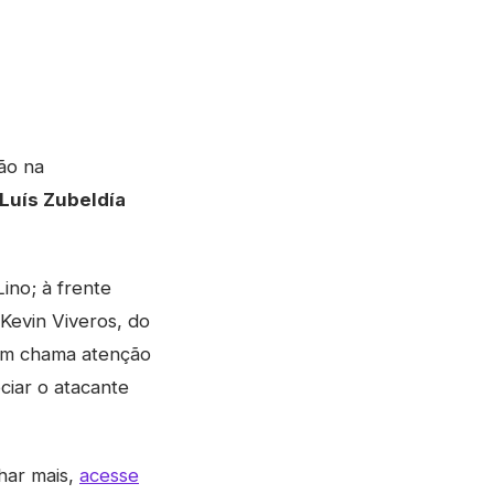
ão na
Luís Zubeldía
ino; à frente
 Kevin Viveros, do
bém chama atenção
ciar o atacante
har mais,
acesse