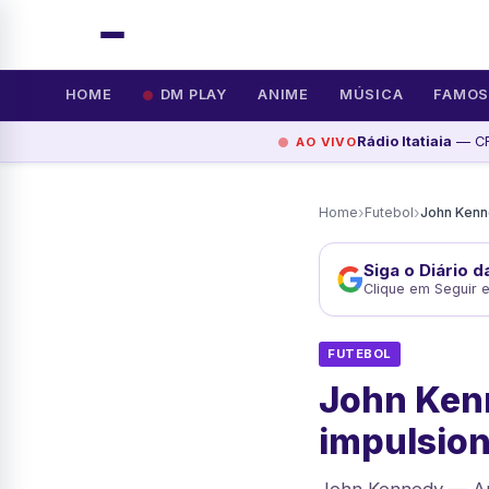
HOME
DM PLAY
ANIME
MÚSICA
FAMO
Rádio Itatiaia
— CR
AO VIVO
›
›
Home
Futebol
Siga o Diário 
Clique em Seguir 
FUTEBOL
John Kenn
impulsio