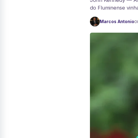
John Kennedy — Ant
do Fluminense vinha
Marcos Antonio
0