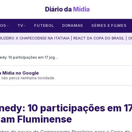
Diário da
Mídia
SOS
TV
FUTEBOL
DORAMAS
SÉRIES E FILMES
UZEIRO X CHAPECOENSE NA ITATIAIA | REACT DA COPA DO BRASIL | OIT
John Kennedy: 10 participações em 17 jogos impulsionam Fluminense
da Mídia no Google
e não perca nenhuma novidade.
edy: 10 participações em 17
nam Fluminense