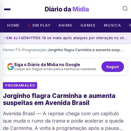
Diário da
Mídia
HOME
DM PLAY
ANIME
GAMES
MÚSICA
ENHYPEN: fã se mata após ataques por interação no show
EM ALTA
›
›
›
Home
TV
Programação
Jorginho flagra Carminha e aumenta suspeitas em Avenida Brasil
Siga o Diário da Mídia no Google
Seguir
Clique em Seguir e não perca nenhuma novidade.
PROGRAMAÇÃO
Jorginho flagra Carminha e aumenta
suspeitas em Avenida Brasil
Avenida Brasil — A reprise chega com um capítulo
que muda o rumo da trama e pode acelerar a queda
de Carminha. A volta à programação após a pausa...