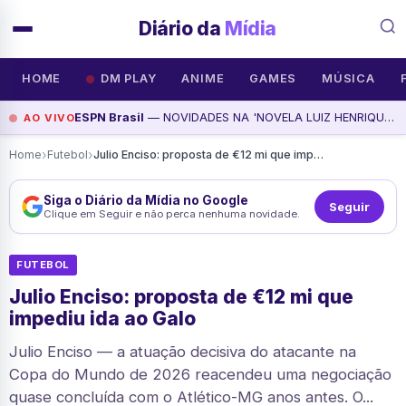
Diário da
Mídia
HOME
DM PLAY
ANIME
GAMES
MÚSICA
ESPN Brasil
— NOVIDADES NA 'NOVELA LUIZ HENRIQUE E FLAMENGO' | VASCO ATIVO NO MERCADO | O FUTURO DE FABINHO, assista agora
AO VIVO
›
›
Home
Futebol
Julio Enciso: proposta de €12 mi que impediu ida ao Galo
Siga o Diário da Mídia no Google
Seguir
Clique em Seguir e não perca nenhuma novidade.
FUTEBOL
Julio Enciso: proposta de €12 mi que
impediu ida ao Galo
Julio Enciso — a atuação decisiva do atacante na
Copa do Mundo de 2026 reacendeu uma negociação
quase concluída com o Atlético-MG anos antes. O...