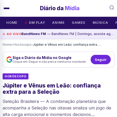
Diário da
Mídia
HOME
DM PLAY
ANIME
GAMES
MÚSICA
BandNews FM
— BandNews FM | Domingo, assista agora
AO VIVO
›
›
Home
Horóscopo
Júpiter e Vênus em Leão: confiança extra para a Seleção
Siga o Diário da Mídia no Google
Seguir
Clique em Seguir e não perca nenhuma novidade.
HORÓSCOPO
Júpiter e Vênus em Leão: confiança
extra para a Seleção
Seleção Brasileira — A combinação planetária que
acompanha a Seleção nas oitavas sinaliza um jogo de
alta carga emocional e momentos decisivos....