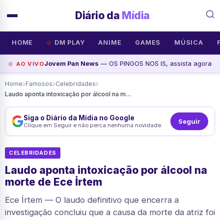
Diário da
Mídia
HOME
DM PLAY
ANIME
GAMES
MÚSICA
Jovem Pan News
— OS PINGOS NOS IS, assista agora
AO VIVO
›
›
›
Home
Famosos
Celebridades
Laudo aponta intoxicação por álcool na morte de Ece İrtem
Siga o Diário da Mídia no Google
Seguir
Clique em Seguir e não perca nenhuma novidade.
CELEBRIDADES
Laudo aponta intoxicação por álcool na
morte de Ece İrtem
Ece İrtem — O laudo definitivo que encerra a
investigação concluiu que a causa da morte da atriz foi