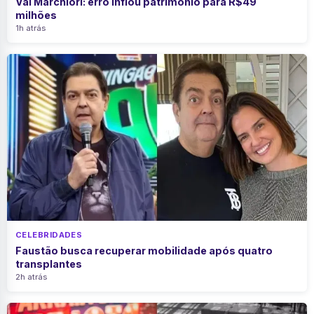
Val Marchiori: erro inflou patrimônio para R$49
milhões
1h atrás
CELEBRIDADES
Faustão busca recuperar mobilidade após quatro
transplantes
2h atrás