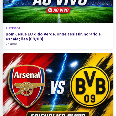
FUTEBOL
Bom Jesus EC x Rio Verde: onde assistir, horário e
escalações (09/08)
2h atrás