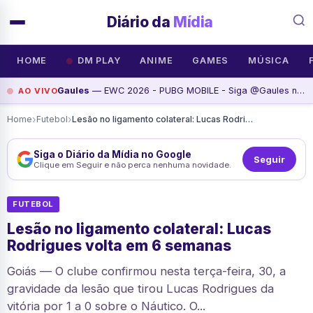
Diário da
Mídia
HOME
DM PLAY
ANIME
GAMES
MÚSICA
Gaules
— EWC 2026 - PUBG MOBILE - Siga @Gaules nas redes sociais!, assista agora
AO VIVO
›
›
Home
Futebol
Lesão no ligamento colateral: Lucas Rodrigues volta em 6 semanas
Siga o Diário da Mídia no Google
Seguir
Clique em Seguir e não perca nenhuma novidade.
FUTEBOL
Lesão no ligamento colateral: Lucas
Rodrigues volta em 6 semanas
Goiás — O clube confirmou nesta terça-feira, 30, a
gravidade da lesão que tirou Lucas Rodrigues da
vitória por 1 a 0 sobre o Náutico. O...