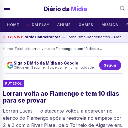
Diário da
Mídia
HOME
DM PLAY
ANIME
GAMES
MÚSICA
Rádio Bandeirantes
— Jornalismo Bandeirantes - Manhã - Programa de, assista agora
AO VIVO
›
›
Home
Futebol
Lorran volta ao Flamengo e tem 10 dias para se provar
Siga o Diário da Mídia no Google
Seguir
Clique em Seguir e não perca nenhuma novidade.
FUTEBOL
Lorran volta ao Flamengo e tem 10 dias
para se provar
Lorran Lucas — o atacante voltou a aparecer no
elenco do Flamengo após a reestreia no empate por
2 a 2 com o River Plate, pelo Torneio de Algarve em...