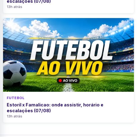
escalações (07/08)
13h atrás
FUTEBOL
Estoril x Famalicao: onde assistir, horário e
escalações (07/08)
13h atrás