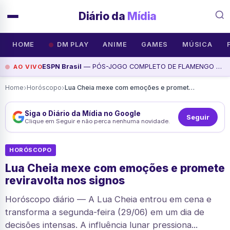
Diário da
Mídia
HOME
DM PLAY
ANIME
GAMES
MÚSICA
ESPN Brasil
— PÓS-JOGO COMPLETO DE FLAMENGO X VITÓRIA, BRAGANTINO X CORINTHIANS E MAIS! | LINHA DE PASSE, assista agora
AO VIVO
›
›
Home
Horóscopo
Lua Cheia mexe com emoções e promete reviravolta nos signos
Siga o Diário da Mídia no Google
Seguir
Clique em Seguir e não perca nenhuma novidade.
HORÓSCOPO
Lua Cheia mexe com emoções e promete
reviravolta nos signos
Horóscopo diário — A Lua Cheia entrou em cena e
transforma a segunda-feira (29/06) em um dia de
decisões intensas. A influência lunar pressiona...