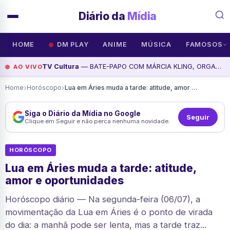
Diário da
Mídia
HOME
DM PLAY
ANIME
MÚSICA
FAMOSOS
TV Cultura
— BATE-PAPO COM MÁRCIA KLING, ORGANIZADORA DO EVENTO! | ANTIMATÉRIA - ENERGIA GEEK, assista agora
AO VIVO
›
›
Home
Horóscopo
Lua em Áries muda a tarde: atitude, amor e oportunidades
Siga o Diário da Mídia no Google
Seguir
Clique em Seguir e não perca nenhuma novidade.
HORÓSCOPO
Lua em Áries muda a tarde: atitude,
amor e oportunidades
Horóscopo diário — Na segunda-feira (06/07), a
movimentação da Lua em Áries é o ponto de virada
do dia: a manhã pode ser lenta, mas a tarde traz...