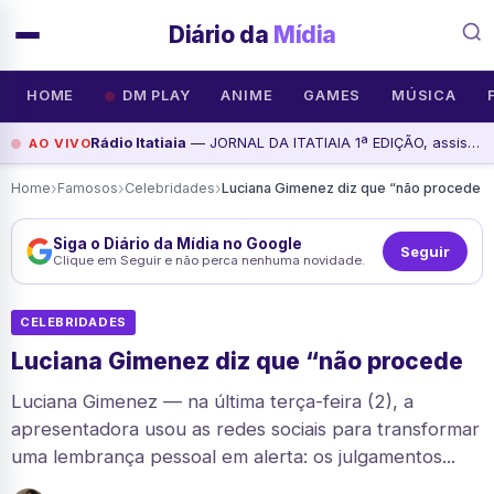
Diário da
Mídia
HOME
DM PLAY
ANIME
GAMES
MÚSICA
Rádio Itatiaia
— JORNAL DA ITATIAIA 1ª EDIÇÃO, assista agora
AO VIVO
›
›
›
Home
Famosos
Celebridades
Luciana Gimenez diz que “não procede
Siga o Diário da Mídia no Google
Seguir
Clique em Seguir e não perca nenhuma novidade.
CELEBRIDADES
Luciana Gimenez diz que “não procede
Luciana Gimenez — na última terça-feira (2), a
apresentadora usou as redes sociais para transformar
uma lembrança pessoal em alerta: os julgamentos...